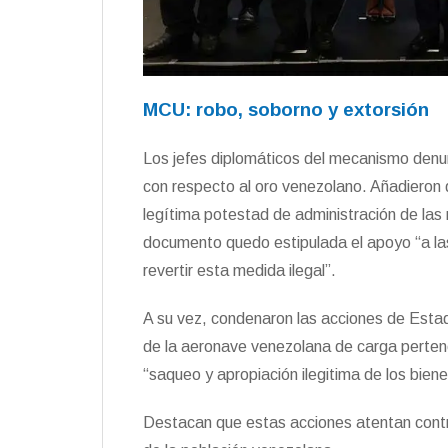
MCU: robo, soborno y extorsión
Los jefes diplomáticos del mecanismo denunc
con respecto al oro venezolano. Añadieron q
legítima potestad de administración de las
documento quedo estipulada el apoyo “a las
revertir esta medida ilegal”.
A su vez, condenaron las acciones de Estad
de la aeronave venezolana de carga pertene
“saqueo y apropiación ilegitima de los biene
Destacan que estas acciones atentan cont