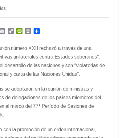
ios
G
E
C
P
P
C
m
m
o
r
r
o
a
p
i
i
m
unión número XXII rechazó a través de una
i
y
n
n
p
l
L
t
t
a
citivas unilaterales contra Estados soberanos”.
i
F
r
l desarrollo de las naciones y son “violatorias de
n
r
t
ional y carta de las Naciones Unidas”.
k
i
i
e
r
n
s se adoptaron en la reunión de ministras y
d
efes de delegaciones de los países miembros del
l
y
en el marco del 77° Período de Sesiones de
k.
o con la promoción de un orden internacional,