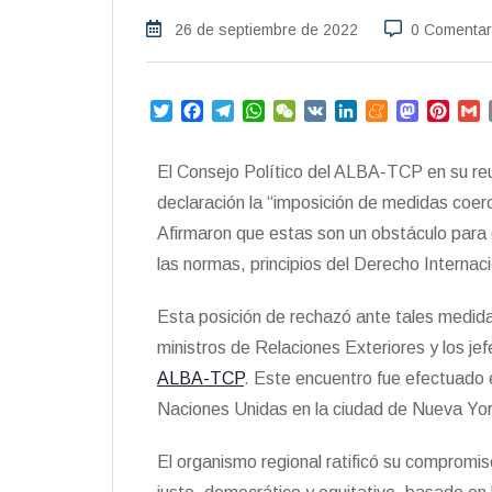
26 de septiembre de 2022
0 Comentar
T
F
T
W
W
V
L
M
M
P
w
a
e
h
e
K
i
e
a
i
i
c
l
a
C
n
n
s
n
a
El Consejo Político del ALBA-TCP en su re
t
e
e
t
h
k
e
t
t
i
t
b
g
s
a
e
a
o
e
l
declaración la “imposición de medidas coer
e
o
r
A
t
d
m
d
r
Afirmaron que estas son un obstáculo para e
r
o
a
p
I
e
o
e
las normas, principios del Derecho Internac
k
m
p
n
n
s
t
Esta posición de rechazó ante tales medida
ministros de Relaciones Exteriores y los j
ALBA-TCP
. Este encuentro fue efectuado 
Naciones Unidas en la ciudad de Nueva Yor
El organismo regional ratificó su compromis