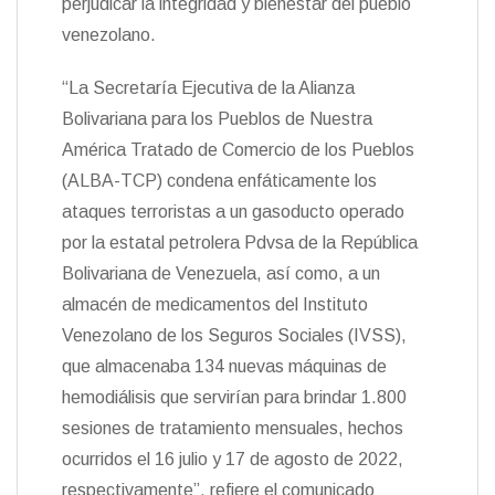
perjudicar la integridad y bienestar del pueblo
d
l
venezolano.
y
“La Secretaría Ejecutiva de la Alianza
Bolivariana para los Pueblos de Nuestra
América Tratado de Comercio de los Pueblos
(ALBA-TCP) condena enfáticamente los
ataques terroristas a un gasoducto operado
por la estatal petrolera Pdvsa de la República
Bolivariana de Venezuela, así como, a un
almacén de medicamentos del Instituto
Venezolano de los Seguros Sociales (IVSS),
que almacenaba 134 nuevas máquinas de
hemodiálisis que servirían para brindar 1.800
sesiones de tratamiento mensuales, hechos
ocurridos el 16 julio y 17 de agosto de 2022,
respectivamente”, refiere el comunicado