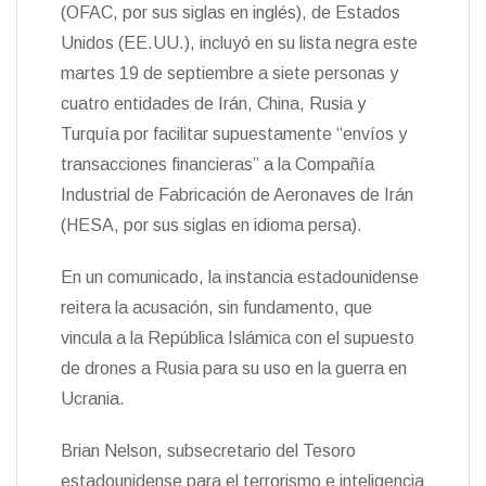
(OFAC, por sus siglas en inglés), de Estados
k
m
p
n
n
s
n
r
t
t
Unidos (EE.UU.), incluyó en su lista negra este
k
i
i
e
r
martes 19 de septiembre a siete personas y
n
cuatro entidades de Irán, China, Rusia y
d
l
Turquía por facilitar supuestamente “envíos y
y
transacciones financieras” a la Compañía
Industrial de Fabricación de Aeronaves de Irán
(HESA, por sus siglas en idioma persa).
En un comunicado, la instancia estadounidense
reitera la acusación, sin fundamento, que
vincula a la República Islámica con el supuesto
de drones a Rusia para su uso en la guerra en
Ucrania.
Brian Nelson, subsecretario del Tesoro
estadounidense para el terrorismo e inteligencia