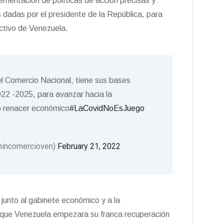
ementación de políticas de acción precisas y
 dadas por el presidente de la República, para
ctivo de Venezuela.
l Comercio Nacional, tiene sus bases
022 -2025, para avanzar hacia la
vo renacer económico
#LaCovidNoEsJuego
mincomercioven)
February 21, 2022
 junto al gabinete económico y a la
r que Venezuela empezara su franca recuperación