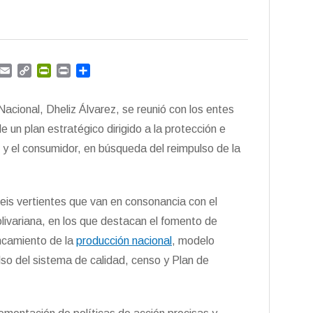
G
E
C
P
P
C
m
m
o
r
r
o
a
p
i
i
m
acional, Dheliz Álvarez, se reunió con los entes
i
y
n
n
p
l
L
t
t
a
e un plan estratégico dirigido a la protección e
i
F
r
y el consumidor, en búsqueda del reimpulso de la
n
r
t
k
i
i
e
r
n
seis vertientes que van en consonancia con el
d
livariana, en los que destacan el fomento de
l
y
ancamiento de la
producción nacional
, modelo
so del sistema de calidad, censo y Plan de