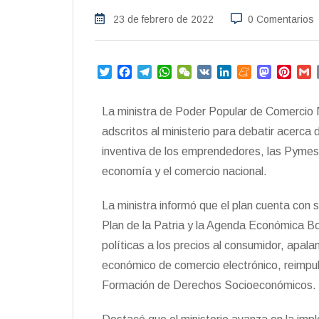
23 de febrero de 2022
0 Comentarios
T
F
T
W
W
V
L
M
M
P
w
a
e
h
e
K
i
e
a
i
i
c
l
a
C
n
n
s
n
a
La ministra de Poder Popular de Comercio N
t
e
e
t
h
k
e
t
t
i
t
b
g
s
a
e
a
o
e
l
adscritos al ministerio para debatir acerca d
e
o
r
A
t
d
m
d
r
inventiva de los emprendedores, las Pymes 
r
o
a
p
I
e
o
e
economía y el comercio nacional.
k
m
p
n
n
s
t
La ministra informó que el plan cuenta con 
Plan de la Patria y la Agenda Económica Bo
políticas a los precios al consumidor, apal
económico de comercio electrónico, reimpul
Formación de Derechos Socioeconómicos.