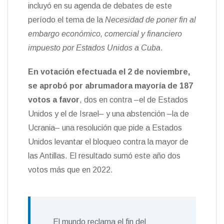
t
incluyó en su agenda de debates de este
k
i
i
e
r
período el tema de la
Necesidad de poner fin al
n
embargo económico, comercial y financiero
d
l
impuesto por Estados Unidos a Cuba
.
y
En votación efectuada el 2 de noviembre,
se aprobó por abrumadora mayoría de 187
votos a favor
, dos en contra –el de Estados
Unidos y el de Israel– y una abstención –la de
Ucrania– una resolución que pide a Estados
Unidos levantar el bloqueo contra la mayor de
las Antillas. El resultado sumó este año dos
votos más que en 2022.
El mundo reclama el fin del