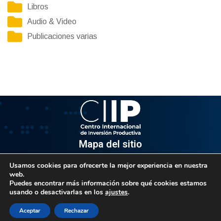
Libros
Audio & Video
Publicaciones varias
Mapa del sitio
Usamos cookies para ofrecerte la mejor experiencia en nuestra
Información
web.
Puedes encontrar más información sobre qué cookies estamos
Av. Venezuela, Edif. Epsilon Piso 3, Oficina 3-2, Sector el
usando o desactivarlas en los
ajustes
.
Rosal, Chacao.
Caracas, Código Postal 1064
Aceptar
Rechazar
Info@observatorio.gob.ve