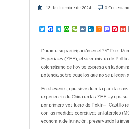
13 de diciembre de 2024
0 Comentari
T
F
T
W
W
V
L
M
M
P
w
a
e
h
e
K
i
e
a
i
i
c
l
a
C
n
n
s
n
a
t
e
e
t
h
k
e
t
t
i
Durante su participación en el 25° Foro Mu
t
b
g
s
a
e
a
o
e
l
e
o
r
A
t
d
m
d
r
Especiales (ZEE), el viceministro de Polític
r
o
a
p
I
e
o
e
colonialismo de hoy se expresa en la domi
k
m
p
n
n
s
potencia sobre aquellos que no se pliegan a
t
En el evento, que sirve de ruta para la cons
experiencia de China en las ZEE –y que se 
por primera vez fuera de Pekín–, Castillo r
con las medidas coercitivas unilaterales (M
economía de la nación, preservando la inver