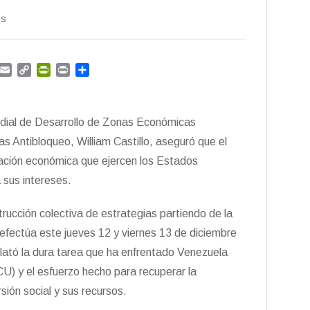
os
G
E
C
P
P
C
m
m
o
r
r
o
a
p
i
i
m
i
y
n
n
p
ndial de Desarrollo de Zonas Económicas
l
L
t
t
a
i
F
r
as Antibloqueo, William Castillo, aseguró que el
n
r
t
nación económica que ejercen los Estados
k
i
i
 sus intereses.
e
r
n
d
trucción colectiva de estrategias partiendo de la
l
efectúa este jueves 12 y viernes 13 de diciembre
y
elató la dura tarea que ha enfrentado Venezuela
CU) y el esfuerzo hecho para recuperar la
sión social y sus recursos.