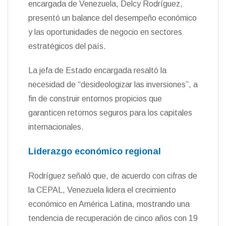
encargada de Venezuela, Delcy Rodríguez,
n
presentó un balance del desempeño económico
d
l
y las oportunidades de negocio en sectores
y
estratégicos del país.
La jefa de Estado encargada resaltó la
necesidad de “desideologizar las inversiones”, a
fin de construir entornos propicios que
garanticen retornos seguros para los capitales
internacionales.
Liderazgo económico regional
Rodríguez señaló que, de acuerdo con cifras de
la CEPAL, Venezuela lidera el crecimiento
económico en América Latina, mostrando una
tendencia de recuperación de cinco años con 19