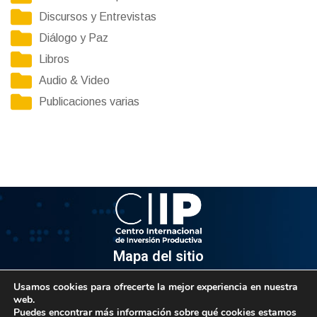
Discursos y Entrevistas
Diálogo y Paz
Libros
Audio & Video
Publicaciones varias
Mapa del sitio
Usamos cookies para ofrecerte la mejor experiencia en nuestra
Información
web.
Puedes encontrar más información sobre qué cookies estamos
Av. Venezuela, Edif. Epsilon Piso 3, Oficina 3-2, Sector el