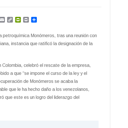
G
E
C
P
P
C
m
m
o
r
r
o
a
p
i
i
m
sa petroquímica Monómeros, tras una reunión con
i
y
n
n
p
l
L
t
t
a
a, instancia que ratificó la designación de la
i
F
r
n
r
t
k
i
i
 Colombia, celebró el rescate de la empresa,
e
r
n
bido a que “se impone el curso de la ley y el
d
 recuperación de Monómeros se acaba la
l
y
nsable que le ha hecho daño a los venezolanos,
ró que este es un logro del liderazgo del