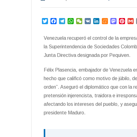
T
F
T
W
W
V
L
M
M
P
w
a
e
h
e
K
i
e
a
i
i
c
l
a
C
n
n
s
n
a
Venezuela recuperó el control de la empre
t
e
e
t
h
k
e
t
t
i
t
b
g
s
a
e
a
o
e
l
la Superintendencia de Sociedades Colombian
e
o
r
A
t
d
m
d
r
Junta Directiva designada por Pequiven.
r
o
a
p
I
e
o
e
k
m
p
n
n
s
Félix Plasencia, embajador de Venezuela en
t
hecho que calificó como motivo de júbilo, de
orden”. Aseguró el diplomático que con la
pretensión injerencista, traidora e irrespo
afectando los intereses del pueblo, y asegu
presidente Maduro.