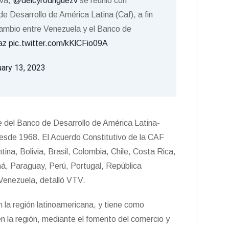
iva,
@delcyrodriguezv
se reunió con
e Desarrollo de América Latina (Caf), a fin
rcambio entre Venezuela y el Banco de
az
pic.twitter.com/kKlCFio09A
uary 13, 2023
e del Banco de Desarrollo de América Latina-
esde 1968. El Acuerdo Constitutivo de la CAF
ina, Bolivia, Brasil, Colombia, Chile, Costa Rica,
, Paraguay, Perú, Portugal, República
Venezuela, detalló VTV.
n la región latinoamericana, y tiene como
en la región, mediante el fomento del comercio y