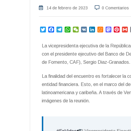
14 de febrero de 2023
0 Comentarios
T
F
T
W
W
V
L
M
M
P
w
a
e
h
e
K
i
e
a
i
i
c
l
a
C
n
n
s
n
a
La vicepresidenta ejecutiva de la Repúbli
t
e
e
t
h
k
e
t
t
i
t
b
g
s
a
e
a
o
e
l
con el presidente ejecutivo del Banco de D
e
o
r
A
t
d
m
d
r
de Fomento, CAF), Sergio Diaz-Granados.
r
o
a
p
I
e
o
e
k
m
p
n
n
s
La finalidad del encuentro es fortalecer la 
t
entidad financiera. Esto, en el marco del des
latinoamericana y caribeña. A través de Ve
imágenes de la reunión.