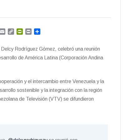
G
E
C
P
P
C
m
m
o
r
r
o
a
p
i
i
m
ca Delcy Rodríguez Gómez, celebró una reunión
i
y
n
n
p
l
L
t
t
a
esarrollo de América Latina (Corporación Andina
i
F
r
n
r
t
k
i
i
cooperación y el intercambio entre Venezuela y la
e
r
n
arrollo sostenible y la integración con la región
d
nezolana de Televisión (VTV) se difundieron
l
y