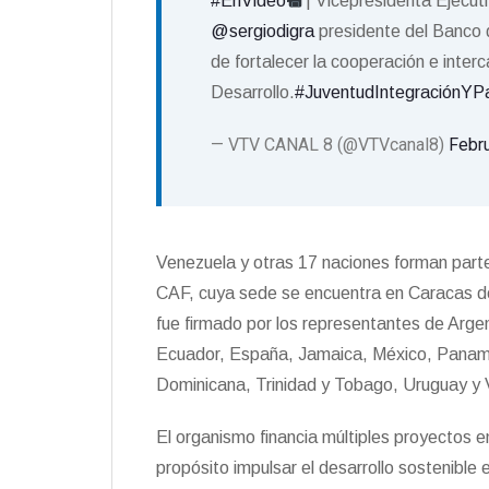
#EnVideo
| Vicepresidenta Ejecut
@sergiodigra
presidente del Banco d
de fortalecer la cooperación e inte
Desarrollo.
#JuventudIntegraciónYP
— VTV CANAL 8 (@VTVcanal8)
Febr
Venezuela y otras 17 naciones forman part
CAF, cuya sede se encuentra en Caracas d
fue firmado por los representantes de Argent
Ecuador, España, Jamaica, México, Panamá
Dominicana, Trinidad y Tobago, Uruguay y 
El organismo financia múltiples proyectos e
propósito impulsar el desarrollo sostenible 