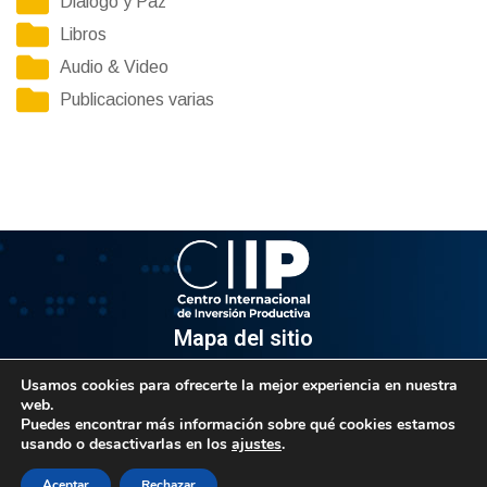
Diálogo y Paz
Libros
Audio & Video
Publicaciones varias
Mapa del sitio
Usamos cookies para ofrecerte la mejor experiencia en nuestra
Información
web.
Puedes encontrar más información sobre qué cookies estamos
Av. Venezuela, Edif. Epsilon Piso 3, Oficina 3-2, Sector el
usando o desactivarlas en los
ajustes
.
Rosal, Chacao.
Caracas, Código Postal 1064
Aceptar
Rechazar