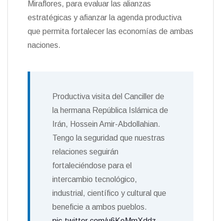
Miraflores, para evaluar las alianzas
n
estratégicas y afianzar la agenda productiva
d
l
que permita fortalecer las economías de ambas
y
naciones.
Productiva visita del Canciller de
la hermana República Islámica de
Irán, Hossein Amir-Abdollahian.
Tengo la seguridad que nuestras
relaciones seguirán
fortaleciéndose para el
intercambio tecnológico,
industrial, científico y cultural que
beneficie a ambos pueblos.
pic.twitter.com/u6KeMmXddz