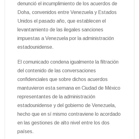
t
denunció el incumplimiento de los acuerdos de
k
i
i
e
r
Doha, convenidos entre Venezuela y Estados
n
Unidos el pasado año, que establecen el
d
l
levantamiento de las ilegales sanciones
y
impuestas a Venezuela por la administración
estadounidense.
El comunicado condena igualmente la filtración
del contenido de las conversaciones
confidenciales que sobre dichos acuerdos
mantuvieron esta semana en Ciudad de México
representantes de la administración
estadounidense y del gobierno de Venezuela,
hecho que en sí mismo contraviene lo acordado
en las gestiones de alto nivel entre los dos
países.