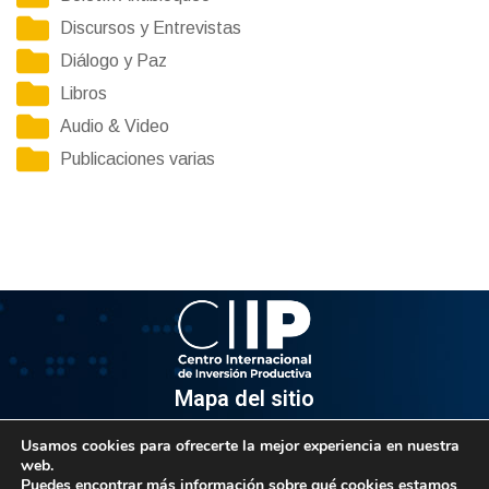
Discursos y Entrevistas
Diálogo y Paz
Libros
Audio & Video
Publicaciones varias
Mapa del sitio
Usamos cookies para ofrecerte la mejor experiencia en nuestra
Información
web.
Puedes encontrar más información sobre qué cookies estamos
Av. Venezuela, Edif. Epsilon Piso 3, Oficina 3-2, Sector el