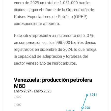
t
enero de 2025 un total de 1.031.000 barriles
k
i
i
e
r
diarios, según el informe de la Organización de
n
Países Exportadores de Petróleo (OPEP)
d
l
correspondiente a febrero.
y
Esta cifra representa un incremento del 3,3 %
en comparación con los 998.000 barriles diarios
registrados en diciembre de 2024, lo que refleja
la capacidad de adaptación y fortaleza del
sector venezolano de hidrocarburos.