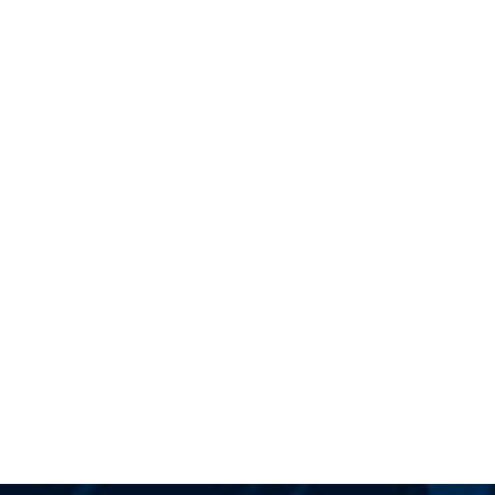
Mapa
Antibl
Estadí
Crono
Biblio
Notici
Conóc