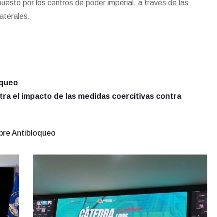
uesto por los centros de poder imperial, a través de las
recomendaciones al Ejecuti
aterales.
Nacional”
William
Castillo
Viceministro de
Políticas
Antibloqeuo
oqueo
ra el impacto de las medidas coercitivas contra
bre Antibloqueo