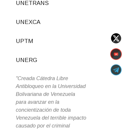
UNETRANS
UNEXCA
UPTM
UNERG
"Creada Cátedra Libre
“Estamos com
na
Antibloqueo en la Universidad
trabajar en un
Bolivariana de Venezuela
intercambio d
para avanzar en la
propuestas an
r
concientización de toda
universidades
Venezuela del terrible impacto
hermanos y a
causado por el criminal
sido al igual 