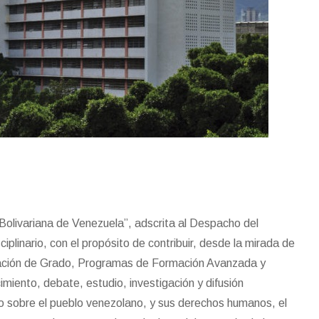
“El desafío extraordinario,
maravilloso y hermoso de u
Bolivariana de Venezuela”, adscrita al Despacho del
Cátedra como esta es que
plinario, con el propósito de contribuir, desde la mirada de
todo nuestro pueblo
ación de Grado, Programas de Formación Avanzada y
investigador pueda contribui
imiento, debate, estudio, investigación y difusión
a las políticas públicas y
o sobre el pueblo venezolano, y sus derechos humanos, el
luego dé sus