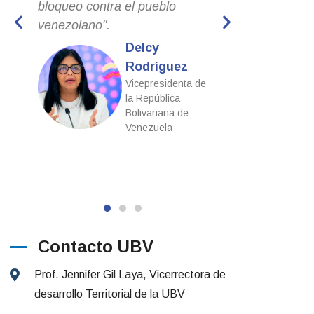
vo
bloqueo contra el pueblo
objeto de apli
venezolano".
medidas coerc
unilaterales y
Delcy
financiero-ec
Rodríguez
comercial”
Vicepresidenta de
la República
Bolivariana de
Venezuela
Contacto UBV
Prof. Jennifer Gil Laya, Vicerrectora de
desarrollo Territorial de la UBV