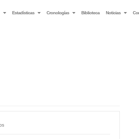
OBSERVATORIO VENEZOLANO ANTIBLOQUEO
o
Estadísticas
Cronologías
Biblioteca
Noticias
Co
os