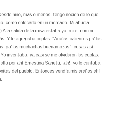
esde niño, más o menos, tengo noción de lo que
go, cómo colocarlo en un mercado. Mi abuela
 A la salida de la misa estaba yo, mire, con mi
ás. Y le agregaba coplas: “Arañas calientes pa’ las
sas, pa’ las muchachas buenamozas”, cosas así.
 Yo inventaba, ya casi se me olvidaron las coplas.
lía por ahí Ernestina Sanetti, ¡ah!, yo le cantaba.
onitas del pueblo. Entonces vendía mis arañas ahí
n.