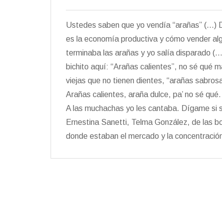
Ustedes saben que yo vendía “arañas” (…) D
es la economía productiva y cómo vender al
terminaba las arañas y yo salía disparado (…)
bichito aquí: “Arañas calientes”, no sé qué m
viejas que no tienen dientes, “arañas sabro
Arañas calientes, araña dulce, pa’ no sé qué.
A las muchachas yo les cantaba. Dígame si sa
Ernestina Sanetti, Telma González, de las b
donde estaban el mercado y la concentració