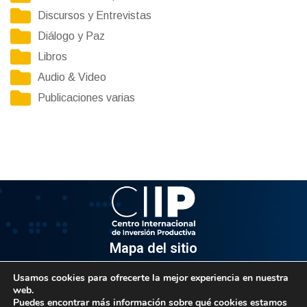
Discursos y Entrevistas
Diálogo y Paz
Libros
Audio & Video
Publicaciones varias
Mapa del sitio
Usamos cookies para ofrecerte la mejor experiencia en nuestra
Información
web.
Puedes encontrar más información sobre qué cookies estamos
Av. Venezuela, Edif. Epsilon Piso 3, Oficina 3-2, Sector el