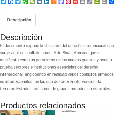
T
F
T
W
W
V
L
M
M
P
G
E
C
P
P
w
a
e
h
e
K
i
e
a
i
m
m
o
r
r
i
c
l
a
C
n
n
s
n
a
a
p
i
i
t
e
e
t
h
k
e
t
t
i
i
y
n
n
Descripción
t
b
g
s
a
e
a
o
e
l
l
L
t
t
e
o
r
A
t
d
m
d
r
i
F
r
o
a
p
I
e
o
e
n
r
Descripción
k
m
p
n
n
s
k
i
i
t
e
El documento expone la dificultad del derecho internacional que
n
surge ante un conflicto como el de Siria, el mismo que se
d
l
manifiesta como un paradigma de las nuevas guerras y pone a
y
prueba sectores e instituciones esenciales del derecho
internacional, englobando en realidad varios conflictos armados
no internacionales, en los que destaca la intervención de
terceros Estados, así como de grupos armados no estatales.
Productos relacionados