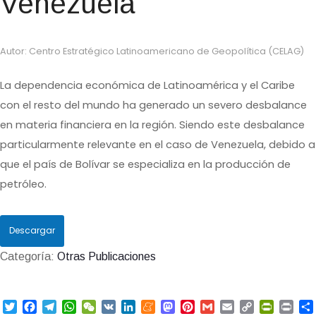
Venezuela
Autor: Centro Estratégico Latinoamericano de Geopolítica (CELAG)
La dependencia económica de Latinoamérica y el Caribe
con el resto del mundo ha generado un severo desbalance
en materia financiera en la región. Siendo este desbalance
particularmente relevante en el caso de Venezuela, debido a
que el país de Bolívar se especializa en la producción de
petróleo.
Descargar
Categoría:
Otras Publicaciones
T
F
T
W
W
V
L
M
M
P
G
E
C
P
P