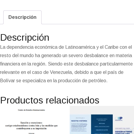
w
a
e
h
e
K
i
e
a
i
m
m
o
r
r
i
c
l
a
C
n
n
s
n
a
a
p
i
i
t
e
e
t
h
k
e
t
t
i
i
y
n
n
Descripción
t
b
g
s
a
e
a
o
e
l
l
L
t
t
e
o
r
A
t
d
m
d
r
i
F
r
o
a
p
I
e
o
e
n
r
Descripción
k
m
p
n
n
s
k
i
i
t
e
La dependencia económica de Latinoamérica y el Caribe con el
n
resto del mundo ha generado un severo desbalance en materia
d
l
financiera en la región. Siendo este desbalance particularmente
y
relevante en el caso de Venezuela, debido a que el país de
Bolívar se especializa en la producción de petróleo.
Productos relacionados