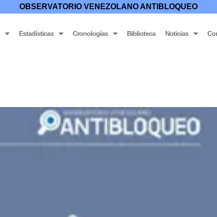
OBSERVATORIO VENEZOLANO ANTIBLOQUEO
o
Estadísticas
Cronologías
Biblioteca
Noticias
Co
loqueo imperialista-Voces de PROINPA productores integrales 