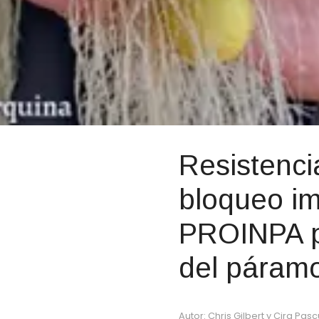
Resistenci
bloqueo im
PROINPA p
del páram
Autor: Chris Gilbert y Cira Pa