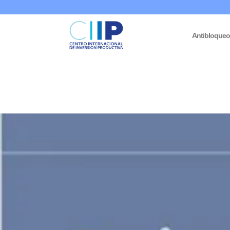
Antibloque
Inicio
/
Resistencia Popular
/ Resistencia campesina frente al b