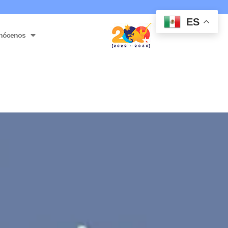
ES
nócenos
del páramo