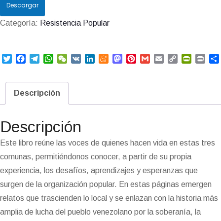
Descargar
Categoría:
Resistencia Popular
T
F
T
W
W
V
L
M
M
P
G
E
C
P
P
w
a
e
h
e
K
i
e
a
i
m
m
o
r
r
i
c
l
a
C
n
n
s
n
a
a
p
i
i
t
e
e
t
h
k
e
t
t
i
i
y
n
n
Descripción
t
b
g
s
a
e
a
o
e
l
l
L
t
t
e
o
r
A
t
d
m
d
r
i
F
r
o
a
p
I
e
o
e
n
r
Descripción
k
m
p
n
n
s
k
i
i
t
e
Este libro reúne las voces de quienes hacen vida en estas tres
n
comunas, permitiéndonos conocer, a partir de su propia
d
l
experiencia, los desafíos, aprendizajes y esperanzas que
y
surgen de la organización popular. En estas páginas emergen
relatos que trascienden lo local y se enlazan con la historia más
amplia de lucha del pueblo venezolano por la soberanía, la