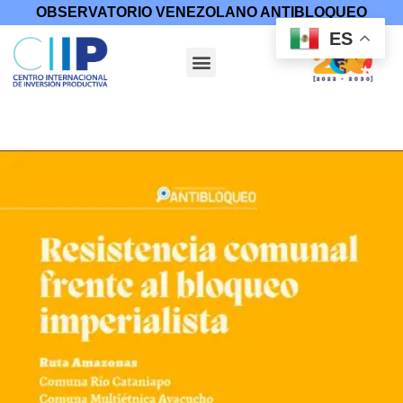
OBSERVATORIO VENEZOLANO ANTIBLOQUEO
ES
Inicio
/
Resistencia Popular
/ Resistencia comunal frente al
bloqueo imperialista: Ruta Amazonas