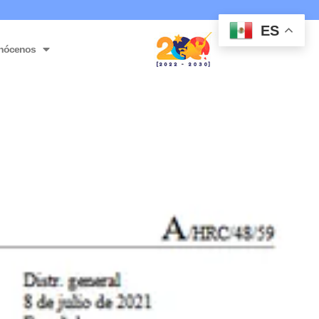
ES
nócenos