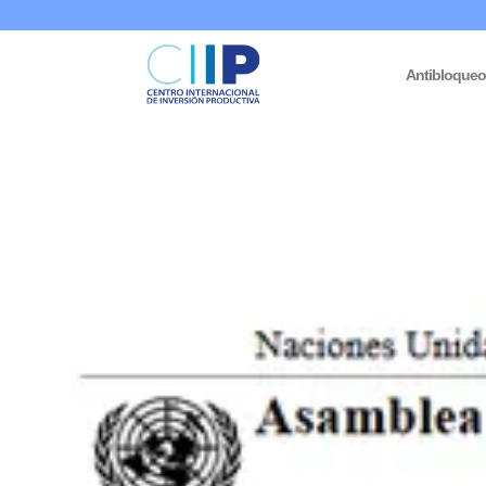
Antibloque
Inicio
/
Informes Venezuela
/ Medidas coercitivas unilaterales: noc