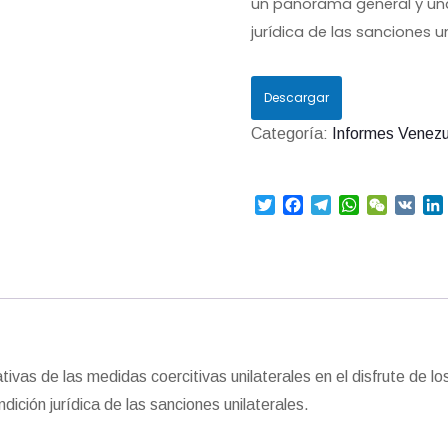
un panorama general y una 
jurídica de las sanciones un
Descargar
Categoría:
Informes Venezu
T
F
T
W
W
V
w
a
e
h
e
K
i
i
c
l
a
C
t
e
e
t
h
t
b
g
s
a
e
o
r
A
t
r
o
a
p
I
k
m
p
ativas de las medidas coercitivas unilaterales en el disfrute d
ndición jurídica de las sanciones unilaterales.