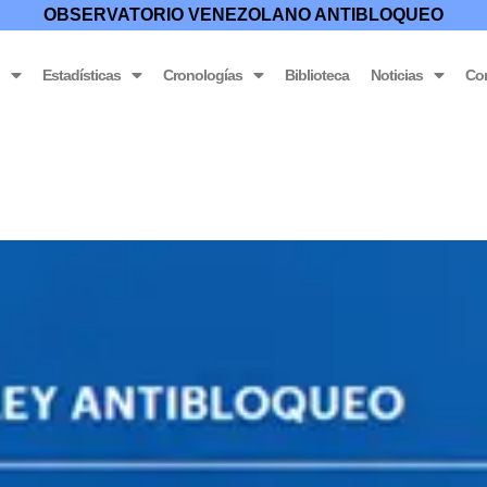
OBSERVATORIO VENEZOLANO ANTIBLOQUEO
o
Estadísticas
Cronologías
Biblioteca
Noticias
Co
bre MCU y otras medidas restrictivas o punitivas impuestas a V