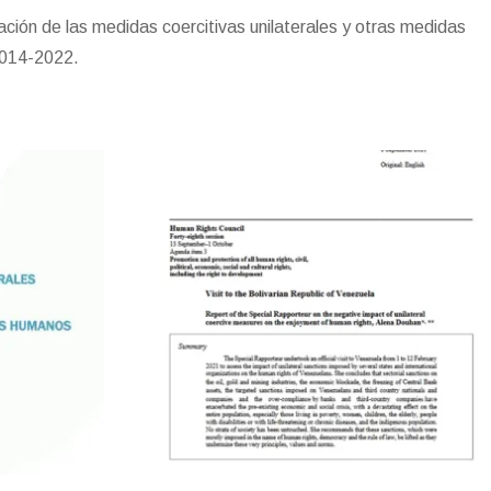
t
e
r
ación de las medidas coercitivas unilaterales y otras medidas
n
 2014-2022.
d
l
y