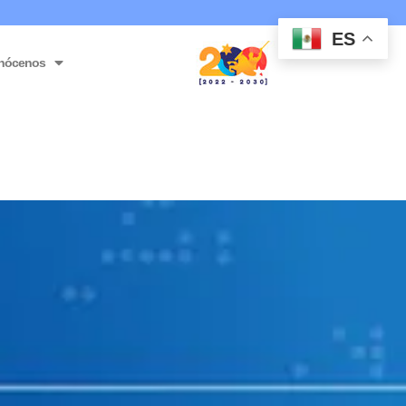
ES
nócenos
enezuela