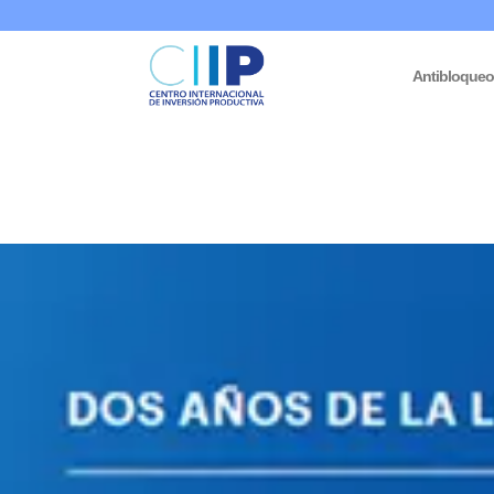
Antibloque
Inicio
/
Informes Venezuela
/ Actualización de la metodología so