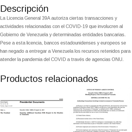
r
o
a
p
I
e
o
e
n
r
Descripción
k
m
p
n
n
s
k
i
i
t
e
La Licencia General 39A autoriza ciertas transacciones y
n
actividades relacionadas con el COVID-19 que involucren al
d
l
Gobierno de Venezuela y determinadas entidades bancarias.
y
Pese a esta licencia, bancos estadounidenses y europeos se
han negado a entregar a Venezuela los recursos retenidos para
atender la pandemia del COVID a través de agencias ONU.
Productos relacionados