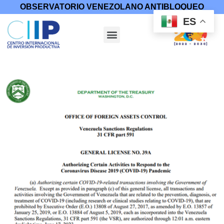
OBSERVATORIO VENEZOLANO ANTIBLOQUEO
ES
Inicio
/
Medidas Coercitivas
/
Licencias
/ Licencia general 39A