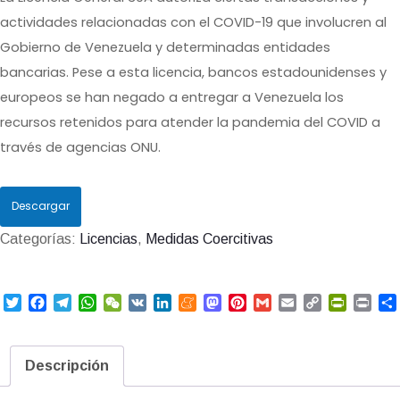
actividades relacionadas con el COVID-19 que involucren al
Gobierno de Venezuela y determinadas entidades
bancarias. Pese a esta licencia, bancos estadounidenses y
europeos se han negado a entregar a Venezuela los
recursos retenidos para atender la pandemia del COVID a
través de agencias ONU.
Descargar
Categorías:
Licencias
,
Medidas Coercitivas
T
F
T
W
W
V
L
M
M
P
G
E
C
P
P
w
a
e
h
e
K
i
e
a
i
m
m
o
r
r
i
c
l
a
C
n
n
s
n
a
a
p
i
i
t
e
e
t
h
k
e
t
t
i
i
y
n
n
Descripción
t
b
g
s
a
e
a
o
e
l
l
L
t
t
e
o
r
A
t
d
m
d
r
i
F