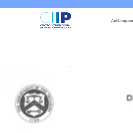
Antibloque
Inicio
/
Medidas Coercitivas
/
Licencias
/ Licencia general 34A