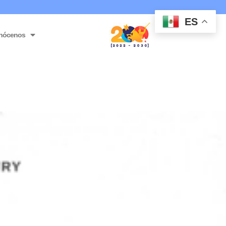
ES
nócenos