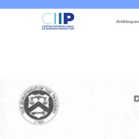
Antibloque
Inicio
/
Medidas Coercitivas
/
Licencias
/ Licencia general 16C