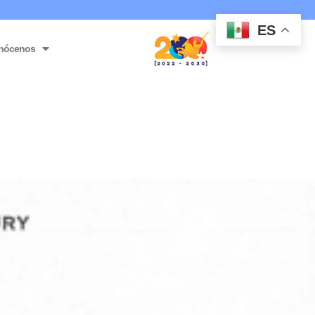
ES
nócenos