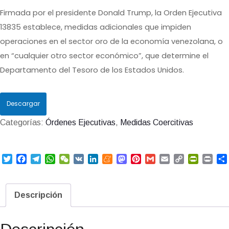
Firmada por el presidente Donald Trump, la Orden Ejecutiva
13835 establece, medidas adicionales que impiden
operaciones en el sector oro de la economía venezolana, o
en “cualquier otro sector económico”, que determine el
Departamento del Tesoro de los Estados Unidos.
Descargar
Categorías:
Órdenes Ejecutivas
,
Medidas Coercitivas
T
F
T
W
W
V
L
M
M
P
G
E
C
P
P
w
a
e
h
e
K
i
e
a
i
m
m
o
r
r
i
c
l
a
C
n
n
s
n
a
a
p
i
i
t
e
e
t
h
k
e
t
t
i
i
y
n
n
Descripción
t
b
g
s
a
e
a
o
e
l
l
L
t
t
e
o
r
A
t
d
m
d
r
i
F
r
o
a
p
I
e
o
e
n
r