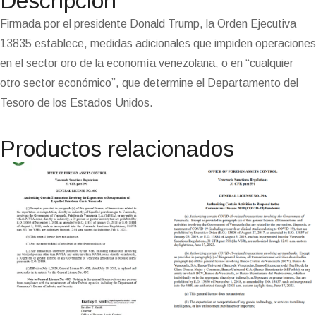
Descripción
k
m
p
n
n
s
k
i
i
t
e
Firmada por el presidente Donald Trump, la Orden Ejecutiva
n
13835 establece, medidas adicionales que impiden operaciones
d
l
en el sector oro de la economía venezolana, o en “cualquier
y
otro sector económico”, que determine el Departamento del
Tesoro de los Estados Unidos.
Productos relacionados