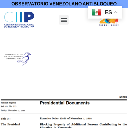
OBSERVATORIO VENEZOLANO ANTIBLOQUEO
ES
Inicio
/
Medidas Coercitivas
/
Órdenes Ejecutivas
/ Orden
ejecutiva 13850