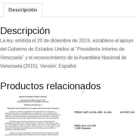
i
c
l
a
C
n
n
s
n
a
a
p
i
i
t
e
e
t
h
k
e
t
t
i
i
y
n
n
Descripción
t
b
g
s
a
e
a
o
e
l
l
L
t
t
e
o
r
A
t
d
m
d
r
i
F
r
o
a
p
I
e
o
e
n
r
Descripción
k
m
p
n
n
s
k
i
i
t
e
La ley, emitida el 20 de diciembre de 2019, establece el apoyo
n
del Gobierno de Estados Unidos al “Presidente Interino de
d
l
Venezuela” y el reconocimiento de la Asamblea Nacional de
y
Venezuela (2015). Versión: Español.
Productos relacionados