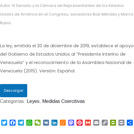
Autor: El Senado y la Cámara de Representantes de los Estados
Unidos de América en el Congreso, senadores Bob Méndez y Marco
Rubio.
La ley, emitida el 20 de diciembre de 2019, establece el apoyo
del Gobierno de Estados Unidos al “Presidente Interino de
Venezuela” y el reconocimiento de la Asamblea Nacional de
Venezuela (2015). Versión: Español.
Descargar
Categorías:
Leyes
,
Medidas Coercitivas
T
F
T
W
W
V
L
M
M
P
G
E
C
P
P
w
a
e
h
e
K
i
e
a
i
m
m
o
r
r