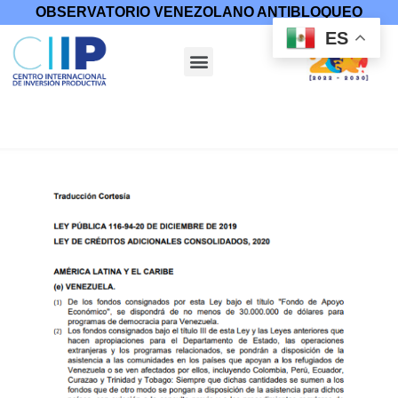
OBSERVATORIO VENEZOLANO ANTIBLOQUEO
ES
Inicio
/
Medidas Coercitivas
/
Leyes
/ Ley Pública 116-94,
Versión: Español