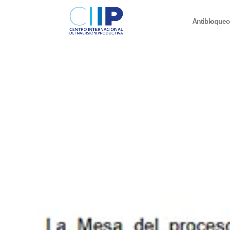
Antibloque
Inicio
/
Diálogo y Paz
/
Proceso de Negociación
/ Comunicado co