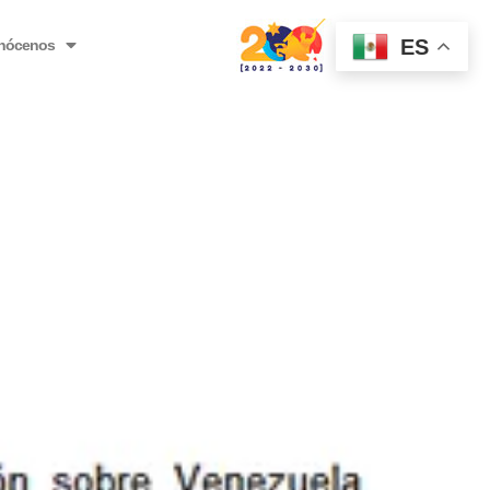
ES
nócenos