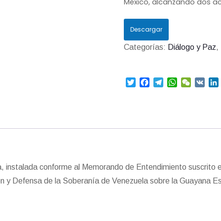
México, alcanzando dos a
Descargar
Categorías:
Diálogo y Paz
,
T
F
T
W
W
V
w
a
e
h
e
K
i
i
c
l
a
C
t
e
e
t
h
t
b
g
s
a
e
o
r
A
t
r
o
a
p
I
k
m
p
, instalada conforme al Memorando de Entendimiento suscrito e
ón y Defensa de la Soberanía de Venezuela sobre la Guayana Ese