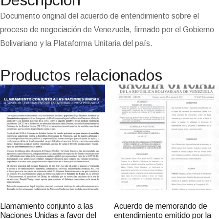
Descripción
k
m
p
n
n
s
k
i
i
t
e
Documento original del acuerdo de entendimiento sobre el
n
proceso de negociación de Venezuela, firmado por el Gobierno
d
l
Bolivariano y la Plataforma Unitaria del país.
y
Productos relacionados
Llamamiento conjunto a las
Acuerdo de memorando de
Naciones Unidas a favor del
entendimiento emitido por la