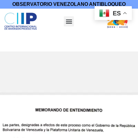
OBSERVATORIO VENEZOLANO ANTIBLOQUEO
ES
Inicio
/
Diálogo y Paz
/
Proceso de Negociación
/ Memorando de
entendimiento (Original)