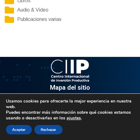
Libros
Audio & Video
Publicaciones varias
Mapa del sitio
Usamos cookies para ofrecerte la mejor experiencia en nuestra
Información
web.
Puedes encontrar más información sobre qué cookies estamos
Av. Venezuela, Edif. Epsilon Piso 3, Oficina 3-2, Sector el
usando o desactivarlas en los
ajustes
.
Rosal, Chacao.
Caracas, Código Postal 1064
Aceptar
Rechazar
Info@observatorio.gob.ve
© 2021 CIIP – Todos los derechos reservados.