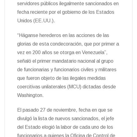
t
servidores públicos ilegalmente sancionados en
k
i
i
e
r
fecha reciente por el gobierno de los Estados
n
Unidos (EE.UU.).
d
l
y
“Háganse herederos en las acciones de las
glorias de esta condecoración, que por primer a
vez en 200 años se otorga en Venezuela”,
señaló el primer mandatario nacional al grupo
de funcionarias y funcionarios civiles y militares
que fueron objeto de las ilegales medidas
coercitivas unilaterales (MCU) dictadas desde
Washington.
El pasado 27 de noviembre, fecha en que se
divulgó la lista de nuevos sancionados, el jefe
del Estado elogió la labor de cada uno de los
funcionarios a quienes la Oficina de Control de