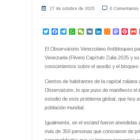
27 de octubre de 2025
0 Comentarios
T
F
T
W
W
V
L
M
M
P
w
a
e
h
e
K
i
e
a
i
i
c
l
a
C
n
n
s
n
a
El Observatorio Venezolano Antibloqueo part
t
e
e
t
h
k
e
t
t
i
t
b
g
s
a
e
a
o
e
l
Venezuela (Filven) Capítulo Zulia 2025 y su
e
o
r
A
t
d
m
d
r
conocimientos sobre el asedio y el bloqueo
r
o
a
p
I
e
o
e
k
m
p
n
n
s
Cientos de habitantes de la capital zuliana v
t
Observatorio, lo que puso de manifiesto el i
estudio de este problema global, que hoy a
población mundial.
Igualmente, en el estand fueron atendidas 
más de 350 personas que conocieron de pri