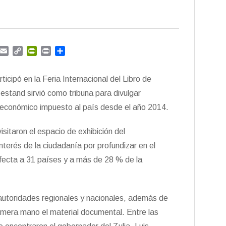
G
E
C
P
P
C
m
m
o
r
r
o
a
p
i
i
m
icipó en la Feria Internacional del Libro de
i
y
n
n
p
l
L
t
t
a
 estand sirvió como tribuna para divulgar
i
F
r
 económico impuesto al país desde el año 2014.
n
r
t
k
i
i
isitaron el espacio de exhibición del
e
r
n
nterés de la ciudadanía por profundizar en el
d
fecta a 31 países y a más de 28 % de la
l
y
autoridades regionales y nacionales, además de
mera mano el material documental. Entre las