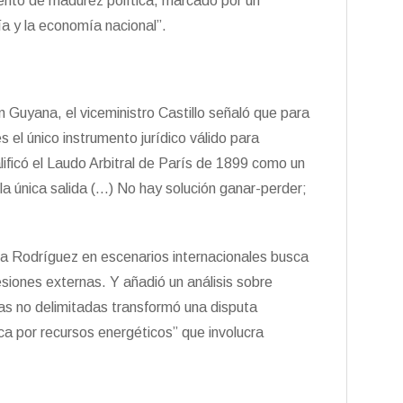
nto de madurez política, marcado por un
a y la economía nacional”.
on Guyana, el viceministro Castillo señaló que para
el único instrumento jurídico válido para
lificó el Laudo Arbitral de París de 1899 como un
 la única salida (…) No hay solución ganar-perder;
ta Rodríguez en escenarios internacionales busca
resiones externas. Y añadió un análisis sobre
as no delimitadas transformó una disputa
gica por recursos energéticos” que involucra