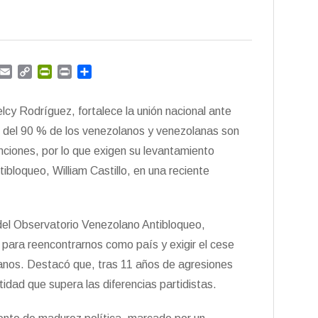
G
E
C
P
P
C
m
m
o
r
r
o
a
p
i
i
m
cy Rodríguez, fortalece la unión nacional ante
i
y
n
n
p
l
L
t
t
a
 del 90 % de los venezolanos y venezolanas son
i
F
r
nciones, por lo que exigen su levantamiento
n
r
t
ntibloqueo, William Castillo, en una reciente
k
i
i
e
r
n
d
 del Observatorio Venezolano Antibloqueo,
l
y
para reencontrarnos como país y exigir el cese
lanos. Destacó que, tras 11 años de agresiones
idad que supera las diferencias partidistas.