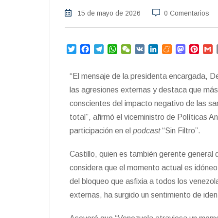
15 de mayo de 2026
0 Comentarios
T
F
T
W
W
V
L
M
M
P
w
a
e
h
e
K
i
e
a
i
i
c
l
a
C
n
n
s
n
a
“El mensaje de la presidenta encargada, Del
t
e
e
t
h
k
e
t
t
i
t
b
g
s
a
e
a
o
e
l
las agresiones externas y destaca que más
e
o
r
A
t
d
m
d
r
conscientes del impacto negativo de las sa
r
o
a
p
I
e
o
e
total”, afirmó el viceministro de Políticas A
k
m
p
n
n
s
t
participación en el
podcast
“Sin Filtro”.
Castillo, quien es también gerente general
considera que el momento actual es idóneo 
del bloqueo que asfixia a todos los venezo
externas, ha surgido un sentimiento de ident