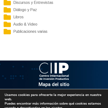
Discursos y Entrevistas
Diálogo y Paz
Libros
Audio & Video
Publicaciones varias
Mapa del sitio
Usamos cookies para ofrecerte la mejor experiencia en nuestra
Información
web.
Puedes encontrar más información sobre qué cookies estamos
Av. Venezuela, Edif. Epsilon Piso 3, Oficina 3-2, Sector el
usando o desactivarlas en los
ajustes
.