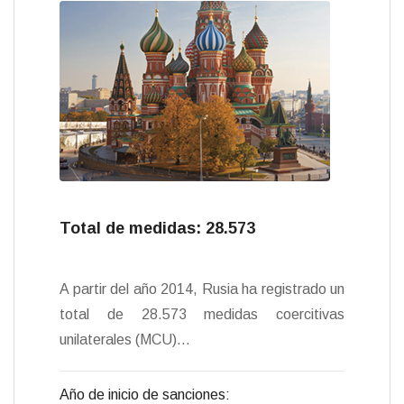
y
n
n
p
e
o
r
A
t
d
m
d
r
L
t
t
a
r
o
a
p
I
e
o
e
i
F
r
k
m
p
n
n
s
n
r
t
t
k
i
i
e
r
n
d
l
y
Total de medidas: 28.573
A partir del año 2014, Rusia ha registrado un
total de 28.573 medidas coercitivas
unilaterales (MCU)…
Año de inicio de sanciones: