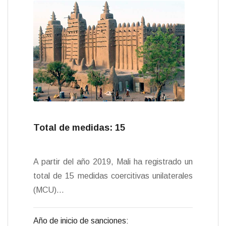
y
n
n
p
e
o
r
A
t
d
m
d
r
L
t
t
a
r
o
a
p
I
e
o
e
i
F
r
k
m
p
n
n
s
n
r
t
t
k
i
i
e
r
n
d
l
y
Total de medidas: 15
A partir del año 2019, Mali ha registrado un
total de 15 medidas coercitivas unilaterales
(MCU)…
Año de inicio de sanciones: