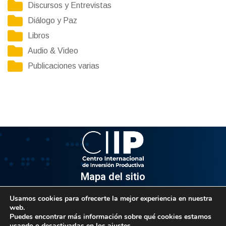
Discursos y Entrevistas
Diálogo y Paz
Libros
Audio & Video
Publicaciones varias
Mapa del sitio
Usamos cookies para ofrecerte la mejor experiencia en nuestra
Información
web.
Puedes encontrar más información sobre qué cookies estamos
Av. Venezuela, Edif. Epsilon Piso 3, Oficina 3-2, Sector el
usando o desactivarlas en los
ajustes
.