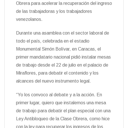
t
Obrera para acelerar la recuperación del ingreso
k
i
i
e
r
de las trabajadoras y los trabajadores
n
venezolanos.
d
l
y
Durante una asamblea con el sector laboral de
todo el país, celebrada en el estadio
Monumental Simón Bolívar, en Caracas, el
primer mandatario nacional pidió instalar mesas
de trabajo desde el 22 de julio en el palacio de
Miraflores, para debatir el contenido y los
alcances del nuevo instrumento legal.
“Yo los convoco al debate y a la acción. En
primer lugar, quiero que instalemos una mesa
de trabajo para debatir el plan especial con una
Ley Antibloqueo de la Clase Obrera, como hice
con la ley para recuperar los ingresos de los