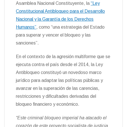
Asamblea Nacional Constituyente, la
“Ley
k
m
p
n
n
s
n
r
t
t
Constitucional Antibloqueo para el Desarrollo
k
i
i
e
r
Nacional y la Garantía de los Derechos
n
Humanos”
, como “una estrategia del Estado
d
l
para superar y vencer el bloqueo y las
y
sanciones”.
En el contexto de la agresión multiforme que se
ejecuta contra el país desde el 2014, la Ley
Antibloqueo constituyó un novedoso marco
jurídico para adaptar las políticas públicas y
avanzar en la superación de las carencias,
restricciones y dificultades derivadas del
bloqueo financiero y económico.
“Este criminal bloqueo imperial ha atacado el
corazón de este proyecto socialista de justicia