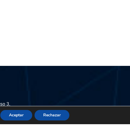
iso 3,
Chacao.
Aceptar
Rechazar