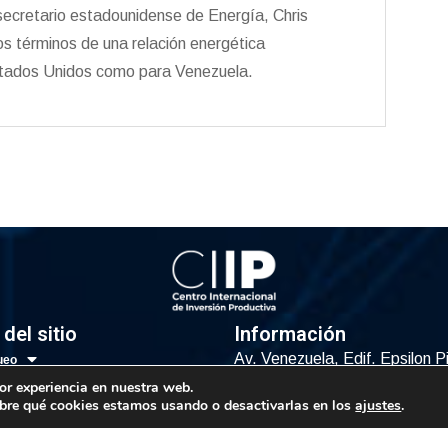
 secretario estadounidense de Energía, Chris
 los términos de una relación energética
stados Unidos como para Venezuela.
del sitio
Información
Av. Venezuela, Edif. Epsilon P
ueo
Oficina 3-2, Sector el Rosal, 
icas
or experiencia en nuestra web.
Caracas, Código Postal 1064
bre qué cookies estamos usando o desactivarlas en los
ajustes
.
ías
ca
Info@observatorio.gob.ve