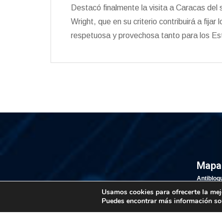
Destacó finalmente la visita a Caracas del
Wright, que en su criterio contribuirá a fijar
respetuosa y provechosa tanto para los E
Mapa 
Antibloq
Estadíst
Usamos cookies para ofrecerte la mej
Puedes encontrar más información so
Cronolog
Bibliote
Noticias