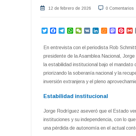
12 de febrero de 2026
0 Comentarios
T
F
T
W
W
V
L
M
M
P
w
a
e
h
e
K
i
e
a
i
i
c
l
a
C
n
n
s
n
a
En entrevista con el periodista Rob Schmi
t
e
e
t
h
k
e
t
t
i
t
b
g
s
a
e
a
o
e
l
presidente de la Asamblea Nacional, Jorge
e
o
r
A
t
d
m
d
r
la estabilidad institucional bajo el mandat
r
o
a
p
I
e
o
e
priorizando la soberanía nacional y la recu
k
m
p
n
n
s
t
inversión extranjera y el pleno aprovechami
Estabilidad institucional
Jorge Rodríguez aseveró que el Estado ven
instituciones y su independencia, con lo qu
una pérdida de autonomía en el actual cont