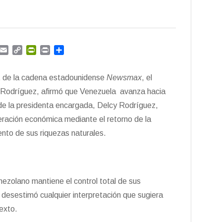
G
E
C
P
P
C
m
m
o
r
r
o
a
p
i
i
m
tt de la cadena estadounidense
Newsmax
, el
i
y
n
n
p
l
L
t
t
a
 Rodríguez, afirmó que Venezuela avanza hacia
i
F
r
o de la presidenta encargada, Delcy Rodríguez,
n
r
t
peración económica mediante el retorno de la
k
i
i
e
r
ento de sus riquezas naturales.
n
d
l
y
ezolano mantiene el control total de sus
e desestimó cualquier interpretación que sugiera
exto.