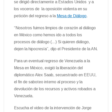
se dirigió directamente a Estados Unidos y a
n
los voceros de la oposición violenta en su
d
l
petición del regreso a la
Mesa de Diálogo
.
y
“Nosotros fuimos limpios de corazón al diálogo
en México como hemos ido a todos los
procesos de diálogo (…) Si quieren diálogo,
dejen la hipocresía”, dijo el Presidente de la AN.
Para un eventual regreso de Venezuela a la
Mesa en México, exigió la liberación del
diplomático Alex Saab, secuestrado en EEUU,
el fin de saboteo interno al proceso y la
devolución de los recursos y activos robados a
Venezuela.
Escucha el video de la intervención de Jorge