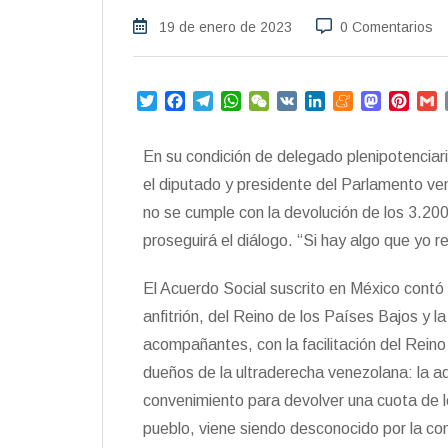
19 de enero de 2023
0 Comentarios
T
F
T
W
W
V
L
M
M
P
w
a
e
h
e
K
i
e
a
i
i
c
l
a
C
n
n
s
n
a
En su condición de delegado plenipotenciari
t
e
e
t
h
k
e
t
t
i
t
b
g
s
a
e
a
o
e
l
el diputado y presidente del Parlamento v
e
o
r
A
t
d
m
d
r
no se cumple con la devolución de los 3.200
r
o
a
p
I
e
o
e
proseguirá el diálogo. “Si hay algo que yo 
k
m
p
n
n
s
t
El Acuerdo Social suscrito en México contó
anfitrión, del Reino de los Países Bajos y
acompañantes, con la facilitación del Reino
dueños de la ultraderecha venezolana: la a
convenimiento para devolver una cuota de l
pueblo, viene siendo desconocido por la co