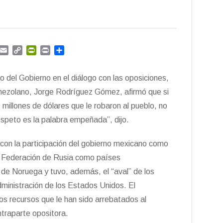
G
E
C
P
P
C
m
m
o
r
r
o
a
p
i
i
m
o del Gobierno en el diálogo con las oposiciones,
i
y
n
n
p
l
L
t
t
a
enezolano, Jorge Rodríguez Gómez, afirmó que si
i
F
r
 millones de dólares que le robaron al pueblo, no
n
r
t
respeto es la palabra empeñada”, dijo.
k
i
i
e
r
n
 con la participación del gobierno mexicano como
d
 la Federación de Rusia como países
l
y
 de Noruega y tuvo, además, el “aval” de los
dministración de los Estados Unidos. El
os recursos que le han sido arrebatados al
ntraparte opositora.