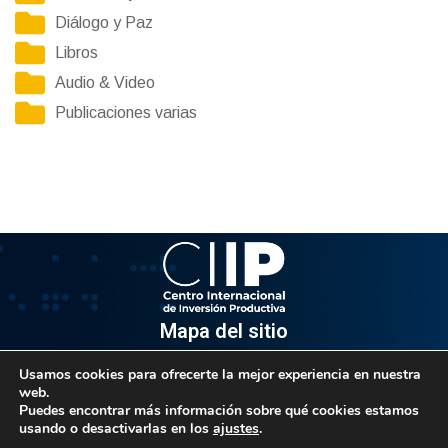
Diálogo y Paz
Libros
Audio & Video
Publicaciones varias
Mapa del sitio
Usamos cookies para ofrecerte la mejor experiencia en nuestra
Información
web.
Puedes encontrar más información sobre qué cookies estamos
Av. Venezuela, Edif. Epsilon Piso 3, Oficina 3-2, Sector el
usando o desactivarlas en los
ajustes
.
Rosal, Chacao.