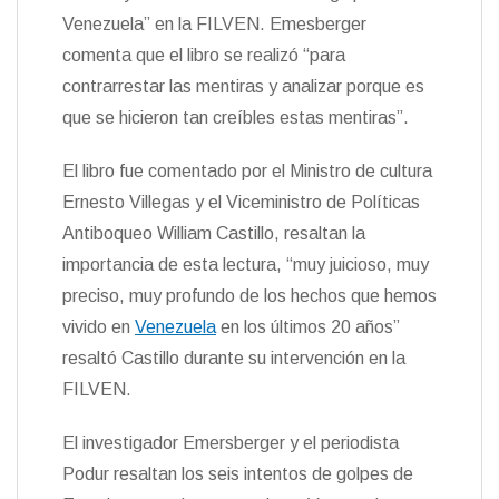
e
r
Venezuela” en la FILVEN. Emesberger
n
comenta que el libro se realizó “para
d
l
contrarrestar las mentiras y analizar porque es
y
que se hicieron tan creíbles estas mentiras”.
El libro fue comentado por el Ministro de cultura
Ernesto Villegas y el Viceministro de Políticas
Antiboqueo William Castillo, resaltan la
importancia de esta lectura, “muy juicioso, muy
preciso, muy profundo de los hechos que hemos
vivido en
Venezuela
en los últimos 20 años”
resaltó Castillo durante su intervención en la
FILVEN.
El investigador Emersberger y el periodista
Podur resaltan los seis intentos de golpes de