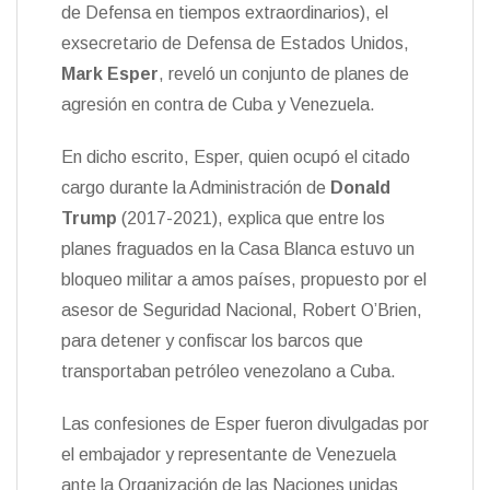
t
de Defensa en tiempos extraordinarios), el
k
i
i
e
r
exsecretario de Defensa de Estados Unidos,
n
Mark Esper
, reveló un conjunto de planes de
d
l
agresión en contra de Cuba y Venezuela.
y
En dicho escrito, Esper, quien ocupó el citado
cargo durante la Administración de
Donald
Trump
(2017-2021), explica que entre los
planes fraguados en la Casa Blanca estuvo un
bloqueo militar a amos países, propuesto por el
asesor de Seguridad Nacional, Robert O’Brien,
para detener y confiscar los barcos que
transportaban petróleo venezolano a Cuba.
Las confesiones de Esper fueron divulgadas por
el embajador y representante de Venezuela
ante la Organización de las Naciones unidas