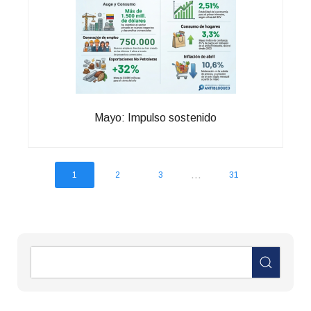
Mayo: Impulso sostenido
...
1
2
3
31