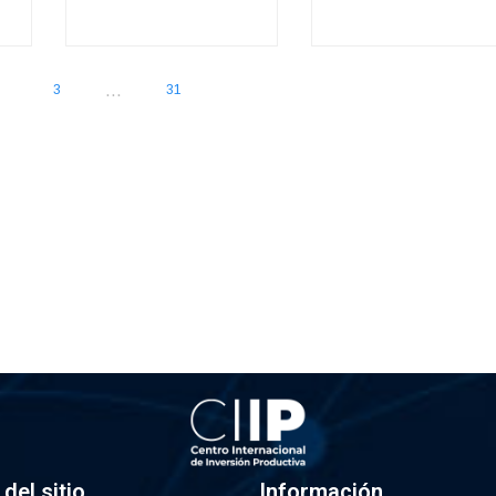
...
3
31
del sitio
Información