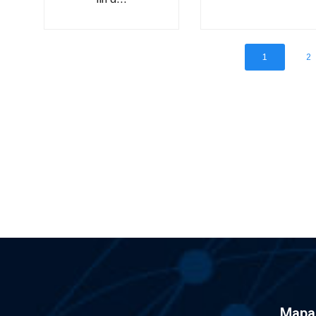
1
2
Mapa 