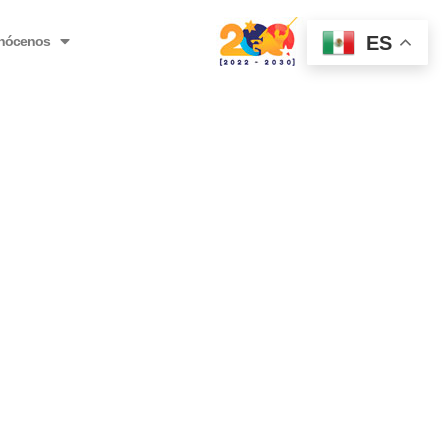
ES
nócenos