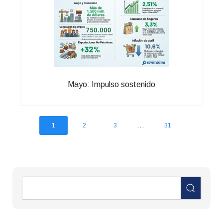
Mayo: Impulso sostenido
...
1
2
3
31