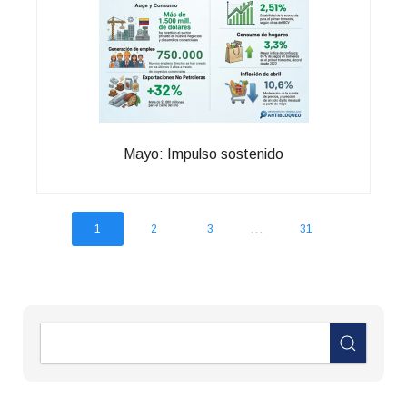
Mayo: Impulso sostenido
...
1
2
3
31