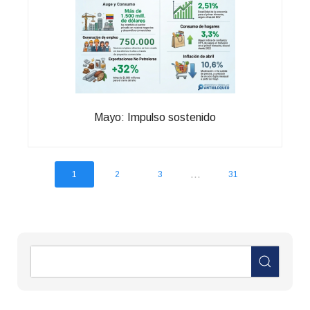
Mayo: Impulso sostenido
...
1
2
3
31