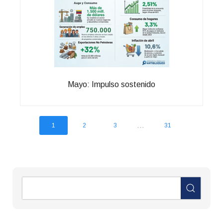
Mayo: Impulso sostenido
...
1
2
3
31