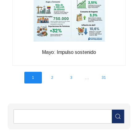
Mayo: Impulso sostenido
...
1
2
3
31